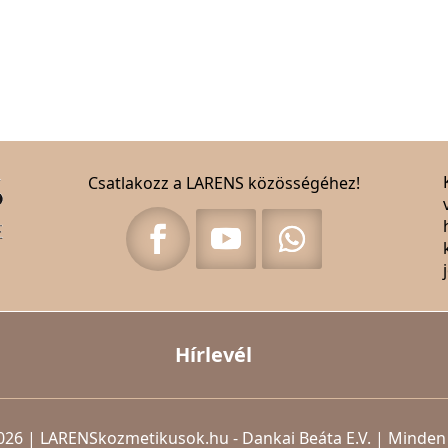
Csatlakozz a LARENS közösségéhez!
Hírlevél
026 | LARENSkozmetikusok.hu - Dankai Beáta E.V. | Minden 