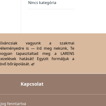
Nincs kategória
Kíváncsiak vagyunk a szakmai
véleményedre is — írd meg nekünk, Te
hogyan tapasztaltad meg a LARENS
kezelések hatását! Együtt formáljuk a
jövő bőrápolását. 🌿
Kapcsolat
jog fenntartva