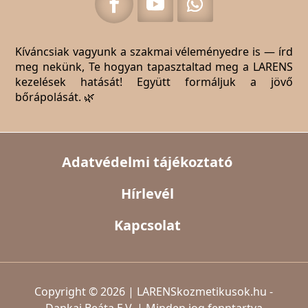
Kíváncsiak vagyunk a szakmai véleményedre is — írd
meg nekünk, Te hogyan tapasztaltad meg a LARENS
kezelések hatását! Együtt formáljuk a jövő
bőrápolását. 🌿
Adatvédelmi tájékoztató
Hírlevél
Kapcsolat
Copyright © 2026 | LARENSkozmetikusok.hu -
Dankai Beáta E.V. | Minden jog fenntartva